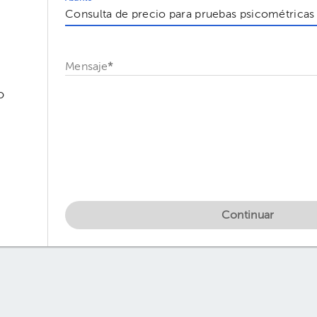
Mensaje
*
o
Continuar