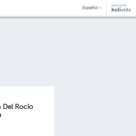
Español
a Del Rocío
a