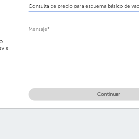
Mensaje
*
ío
via
Continuar