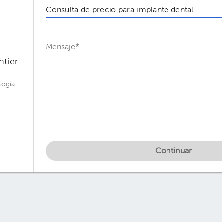
Mensaje
*
ntier
logía
Continuar