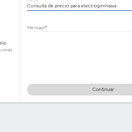
Mensaje
*
rio
cional,
Continuar