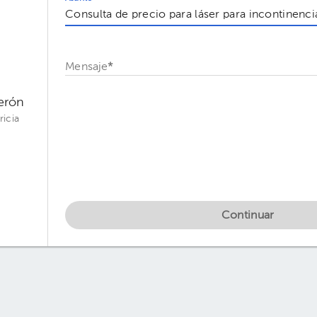
Mensaje
*
derón
ricia
Continuar