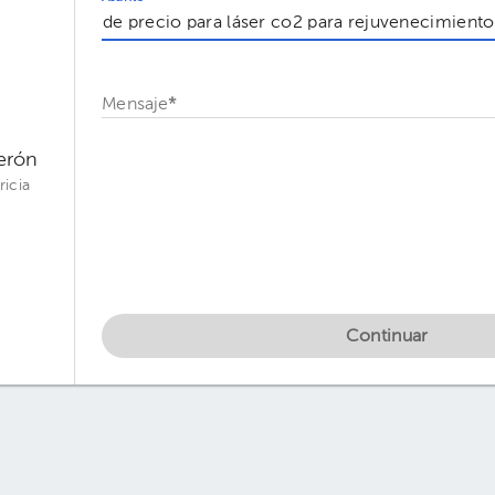
Mensaje
*
derón
ricia
Continuar