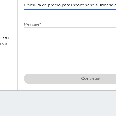
Mensaje
*
derón
ricia
Continuar