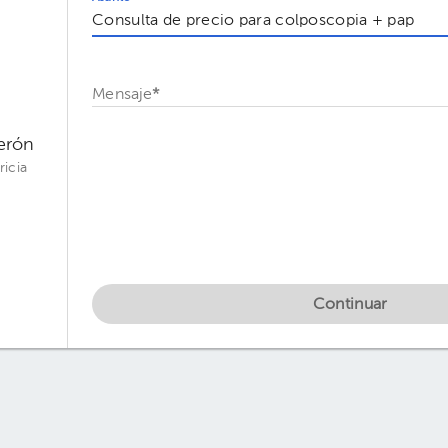
Mensaje
*
derón
ricia
Continuar