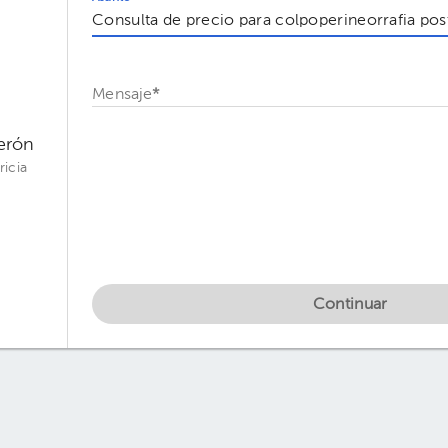
Mensaje
*
derón
ricia
Continuar