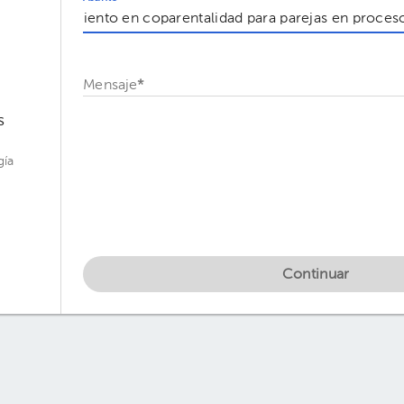
Mensaje
*
s
gía
Continuar