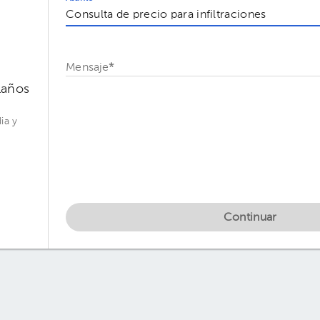
Mensaje
*
laños
ia y
Continuar