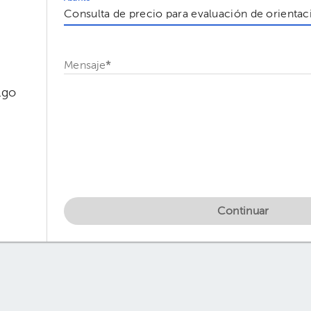
Mensaje
*
lgo
Continuar