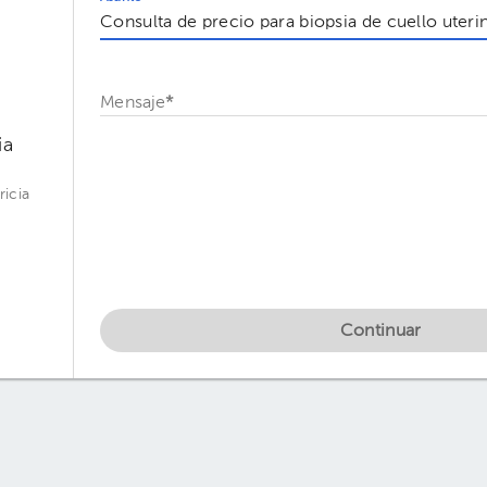
Mensaje
*
ia
ricia
Continuar