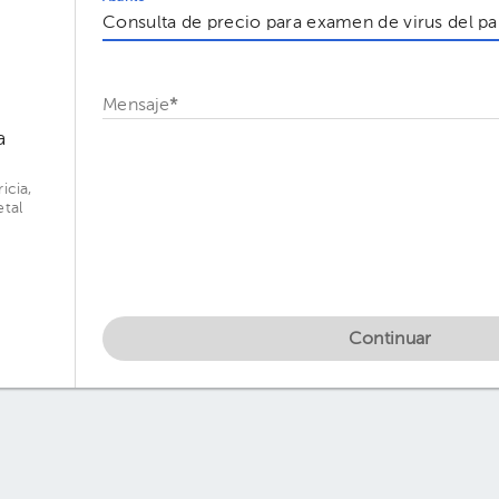
Mensaje
*
a
icia,
tal
Continuar