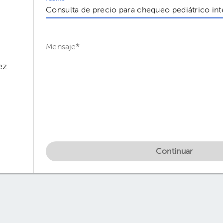
Mensaje
*
ez
Continuar