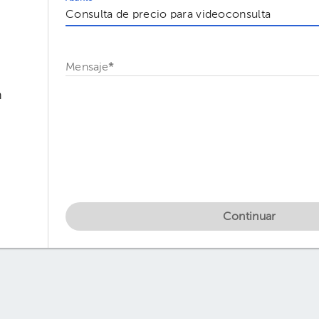
Mensaje
*
h
Continuar