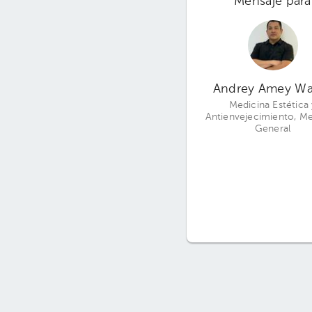
Mensaje para
Andrey Amey Wa
Medicina Estética 
Antienvejecimiento, Me
General