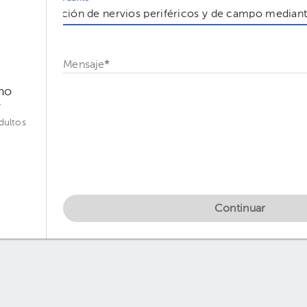
Mensaje
*
rmo
y
dultos
Continuar