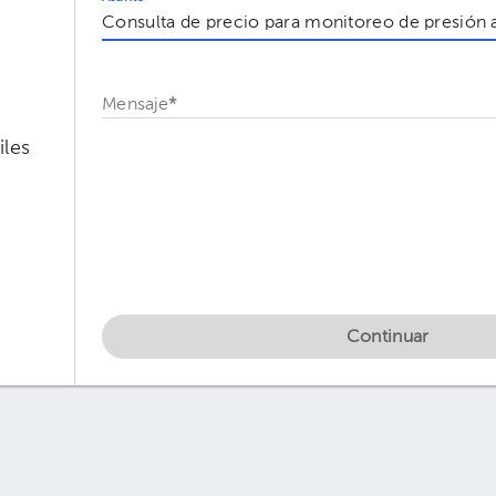
Mensaje
*
iles
Continuar