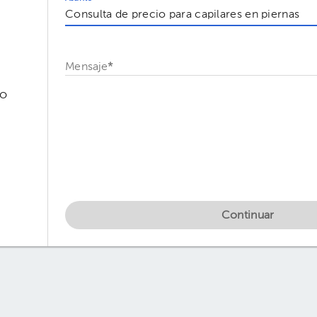
Mensaje
*
so
Continuar