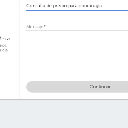
Mensaje
*
Meza
ica,
ricia
Continuar