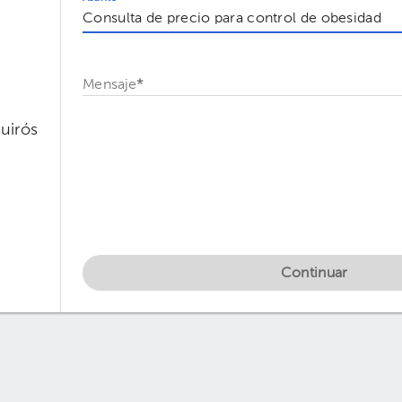
Mensaje
*
uirós
l
Continuar