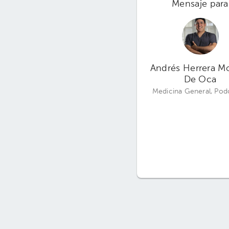
Mensaje para
Andrés Herrera M
De Oca
Medicina General, Pod