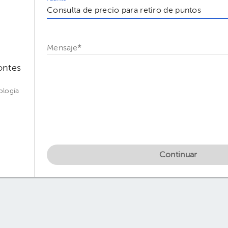
Mensaje
*
ontes
ología
Continuar