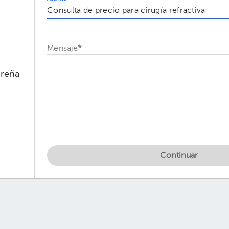
Mensaje
*
Ureña
Continuar