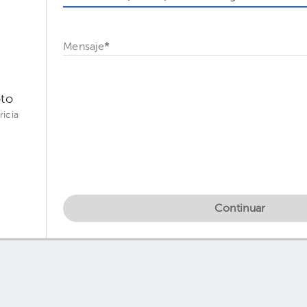
Mensaje
*
oto
ricia
Continuar