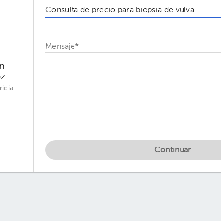
Mensaje
*
án
oz
ricia
Continuar